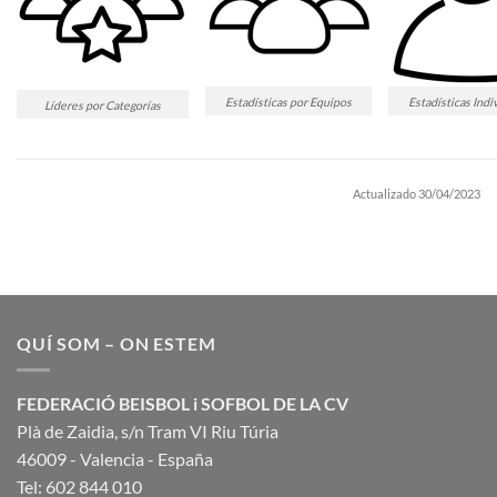
Estadísticas por Equipos
Estadísticas Indi
Líderes por Categorías
Actualizado 30/04/2023
QUÍ SOM – ON ESTEM
FEDERACIÓ BEISBOL i SOFBOL DE LA CV
Plà de Zaidia, s/n Tram VI Riu Túria
46009 - Valencia - España
Tel: 602 844 010