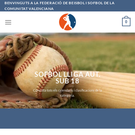
Saltar
BENVINGUTS A LA FEDERACIÓ DE BEISBOL I SOFBOL DE LA
COMUNITAT VALENCIANA
al
contenido
0
SOFBOL
LLIGA AUT.
SUB 18
Consulta tots els calendaris i clasificacions de la
categoria.