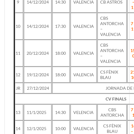
9
14/12/2024
14:30
VALENCIA
CB ASTROS
1
CBS
ANTORCHA
7
10
14/12/2024
17:30
VALENCIA
–
1
VALENCIA
CBS
ANTORCHA
1
11
20/12/2024
18:00
VALENCIA
–
VALENCIA
CS FÈNIX
2
12
19/12/2024
18:00
VALENCIA
BLAU
1
JR
27/12/2024
JORNADA DE
CV FINALS
CBS
7
13
11/1/2025
14:30
VELENCIA
ANTORCHA
CS FÈNIX
1
14
12/1/2025
10:00
VALENCIA
BLAU
–