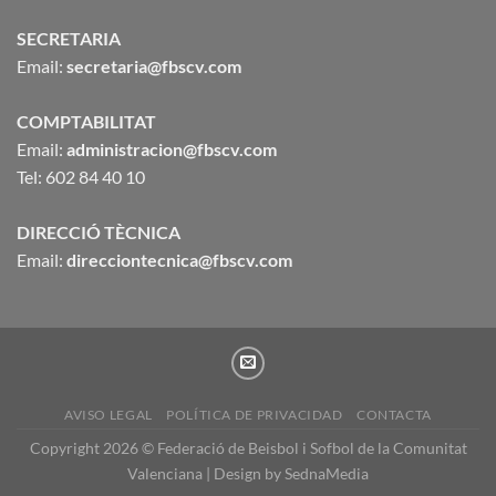
SECRETARIA
Email:
secretaria@fbscv.com
COMPTABILITAT
Email:
administracion@fbscv.com
Tel: 602 84 40 10
DIRECCIÓ TÈCNICA
Email:
direcciontecnica@fbscv.com
AVISO LEGAL
POLÍTICA DE PRIVACIDAD
CONTACTA
Copyright 2026 © Federació de Beisbol i Sofbol de la Comunitat
Valenciana | Design by
SednaMedia