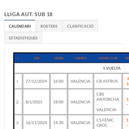
LLIGA AUT. SUB 18
CALENDARI
ROSTERS
CLASIFICACIÓ
ESTADISTIQUES
J
DÍA
HORA
CAMPO
HOME CLUB
RE
1 VUELTA
3
27/12/2024
16:00
VALENCIA
CB ASTROS
1
1
CBS
ANTORCHA
1
2
8/1/2025
18:00
VALENCIA
–
–
VALENCIA
CS FÈNIC
1
3
16/11/2024
14:30
VALENCIA
GROC
–