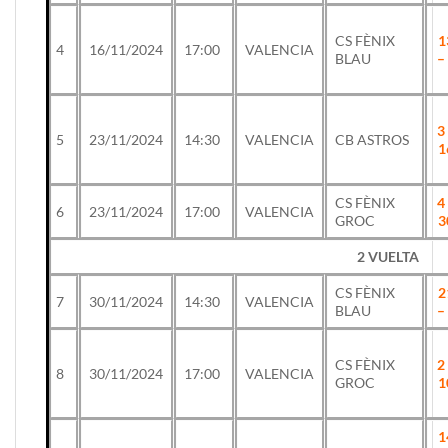
CS FÈNIX
1
4
16/11/2024
17:00
VALENCIA
BLAU
–
3
5
23/11/2024
14:30
VALENCIA
CB ASTROS
1
CS FÈNIX
4
6
23/11/2024
17:00
VALENCIA
GROC
3
2 VUELTA
CS FÈNIX
2
7
30/11/2024
14:30
VALENCIA
BLAU
–
CS FÈNIX
2
8
30/11/2024
17:00
VALENCIA
GROC
1
1