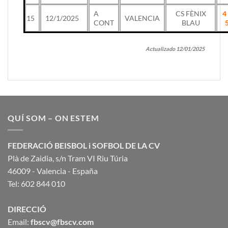
A
CS FÈNIX
4
15
12/1/2025
VALENCIA
CONT
BLAU
Actualizado 12/01/2025
QUÍ SOM – ON ESTEM
FEDERACIÓ BEISBOL i SOFBOL DE LA CV
Plà de Zaidia, s/n Tram VI Riu Túria
46009 - Valencia - España
Tel: 602 844 010
DIRECCIÓ
Email:
fbscv@fbscv.com