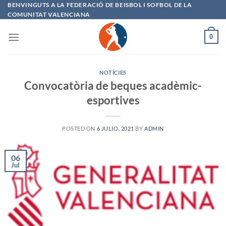
Saltar
BENVINGUTS A LA FEDERACIÓ DE BEISBOL I SOFBOL DE LA
COMUNITAT VALENCIANA
al
contenido
0
NOTÍCIES
Convocatòria de beques acadèmic-
esportives
POSTED ON
6 JULIO, 2021
BY
ADMIN
06
Jul