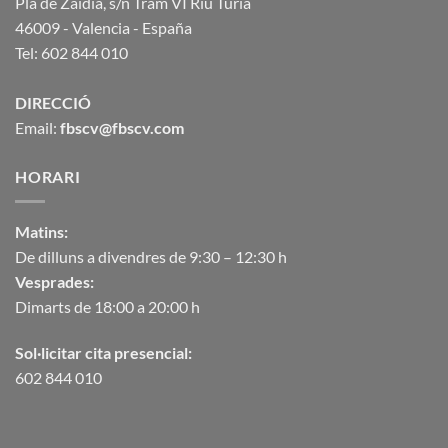
Plà de Zaidia, s/n Tram VI Riu Túria
46009 - Valencia - España
Tel: 602 844 010
DIRECCIÓ
Email:
fbscv@fbscv.com
HORARI
Matins:
De dilluns a divendres de 9:30 – 12:30 h
Vesprades:
Dimarts de 18:00 a 20:00 h
Sol·licitar cita presencial:
602 844 010