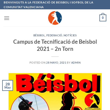
Saltar
BENVINGUTS A LA FEDERACIÓ DE BEISBOL I SOFBOL DE LA
COMUNITAT VALENCIANA
al
contenido
0
BÉISBOL
,
FEDERACIÓ
,
NOTÍCIES
Campus de Tecnificació de Beisbol
2021 – 2n Torn
POSTED ON
28 MAYO, 2021
BY
ADMIN
28
May