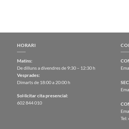
HORARI
CO
Matins:
CO
De dilluns a divendres de 9:30 – 12:30 h
Ema
Vesprades:
Dimarts de 18:00 a 20:00 h
SEC
Ema
Sol·licitar cita presencial:
602 844 010
CO
Ema
Tel: