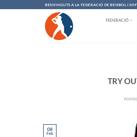
Saltar
BENVINGUTS A LA FEDERACIÓ DE BEISBOL I S
al
contenido
FEDERACIÓ
TRY OU
POSTE
08
Feb