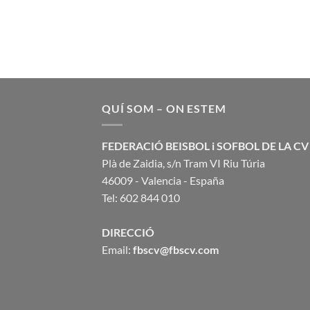
QUÍ SOM – ON ESTEM
FEDERACIÓ BEISBOL i SOFBOL DE LA CV
Plà de Zaidia, s/n Tram VI Riu Túria
46009 - Valencia - España
Tel: 602 844 010
DIRECCIÓ
Email:
fbscv@fbscv.com