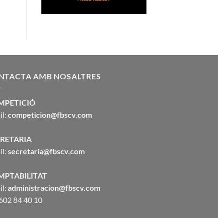
NTACTA AMB NOSALTRES
MPETICIÓ
il:
competicion@fbscv.com
RETARIA
il:
secretaria@fbscv.com
MPTABILITAT
il:
administracion@fbscv.com
 602 84 40 10