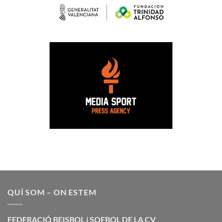
QUÍ SOM – ON ESTEM
FEDERACIÓ BEISBOL i SOFBOL DE LA CV