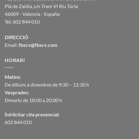
Plà de Zaidia, s/n Tram VI Riu Túria
46009 - Valencia - España
Tel: 602 844 010
DIRECCIÓ
Email:
fbscv@fbscv.com
HORARI
Matins:
De dilluns a divendres de 9:30 – 12:30 h
Vesprades:
Dimarts de 18:00 a 20:00 h
Sol·licitar cita presencial:
602 844 010