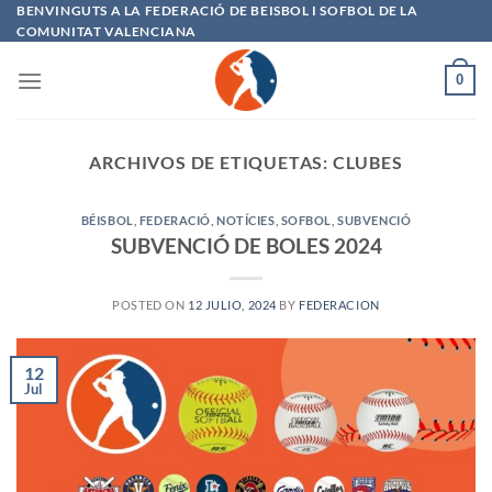
Saltar
BENVINGUTS A LA FEDERACIÓ DE BEISBOL I SOFBOL DE LA
COMUNITAT VALENCIANA
al
contenido
0
ARCHIVOS DE ETIQUETAS:
CLUBES
BÉISBOL
,
FEDERACIÓ
,
NOTÍCIES
,
SOFBOL
,
SUBVENCIÓ
SUBVENCIÓ DE BOLES 2024
POSTED ON
12 JULIO, 2024
BY
FEDERACION
12
Jul