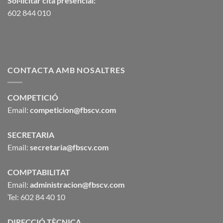
Sol·licitar cita presencial:
602 844 010
CONTACTA AMB NOSALTRES
COMPETICIÓ
Email:
competicion@fbscv.com
SECRETARIA
Email:
secretaria@fbscv.com
COMPTABILITAT
Email:
administracion@fbscv.com
Tel: 602 84 40 10
DIRECCIÓ TÈCNICA