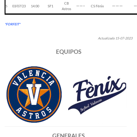
CB
———
——–
5
03/07/23
14:00
SF1
CS Fènix
Astros
*FORFEIT*
Actualizado 15-07-2023
EQUIPOS
GENERALES