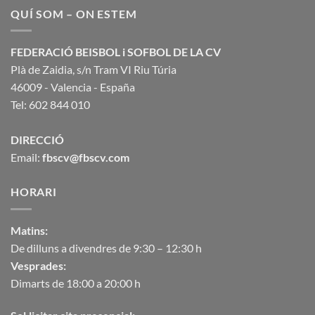
QUÍ SOM – ON ESTEM
FEDERACIÓ BEISBOL i SOFBOL DE LA CV
Plà de Zaidia, s/n Tram VI Riu Túria
46009 - Valencia - España
Tel: 602 844 010
DIRECCIÓ
Email:
fbscv@fbscv.com
HORARI
Matins:
De dilluns a divendres de 9:30 – 12:30 h
Vesprades:
Dimarts de 18:00 a 20:00 h