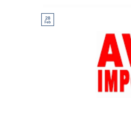
28
Feb