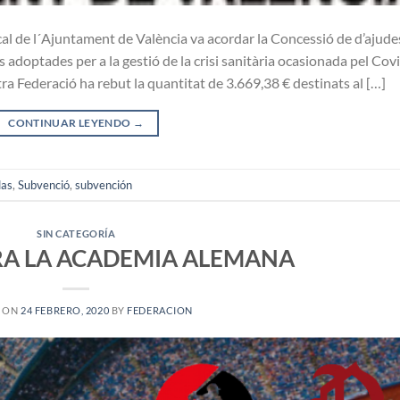
al de l´Ajuntament de València va acordar la Concessió de d’ajude
 adoptades per a la gestió de la crisi sanitària ocasionada pel Cov
a Federació ha rebut la quantitat de 3.669,38 € destinats al […]
CONTINUAR LEYENDO
→
das
,
Subvenció
,
subvención
SIN CATEGORÍA
RA LA ACADEMIA ALEMANA
D ON
24 FEBRERO, 2020
BY
FEDERACION