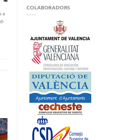
COLABORADORS
s a
id-