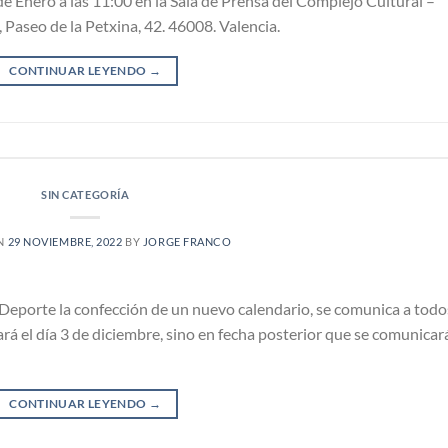
 de Enero a las 11:00 en la Sala de Prensa del Complejo Cultural –
 Paseo de la Petxina, 42. 46008. Valencia.
CONTINUAR LEYENDO
→
SIN CATEGORÍA
N
29 NOVIEMBRE, 2022
BY
JORGE FRANCO
Deporte la confección de un nuevo calendario, se comunica a todo
ará el día 3 de diciembre, sino en fecha posterior que se comunicar
CONTINUAR LEYENDO
→