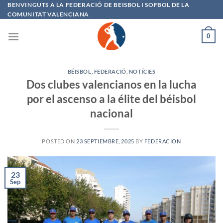
Saltar
BENVINGUTS A LA FEDERACIÓ DE BEISBOL I SOFBOL DE LA
COMUNITAT VALENCIANA
al
contenido
0
BÉISBOL
,
FEDERACIÓ
,
NOTÍCIES
Dos clubes valencianos en la lucha
por el ascenso a la élite del béisbol
nacional
POSTED ON
23 SEPTIEMBRE, 2025
BY
FEDERACION
23
Sep