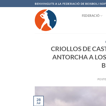
Saltar
BENVINGUTS A LA FEDERACIÓ DE BEISBOL I S
al
contenido
FEDERACIÓ
CRIOLLOS DE CAS
ANTORCHA A LOS
B
POST
28
Jul