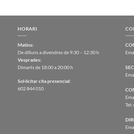
HORARI
CO
Matins:
CO
De dilluns a divendres de 9:30 – 12:30 h
Ema
Vesprades:
Dimarts de 18:00 a 20:00 h
SEC
Ema
Sol·licitar cita presencial:
602 844 010
CO
Ema
Tel:
DIR
Ema