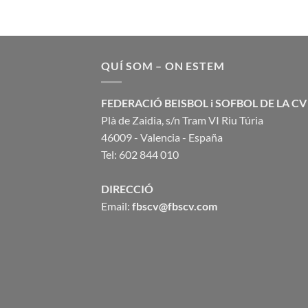
QUÍ SOM – ON ESTEM
FEDERACIÓ BEISBOL i SOFBOL DE LA CV
Plà de Zaidia, s/n Tram VI Riu Túria
46009 - Valencia - España
Tel: 602 844 010
DIRECCIÓ
Email:
fbscv@fbscv.com