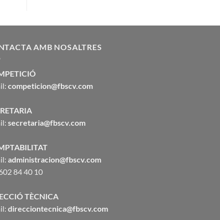
NTACTA AMB NOSALTRES
MPETICIÓ
il:
competicion@fbscv.com
RETARIA
il:
secretaria@fbscv.com
MPTABILITAT
il:
administracion@fbscv.com
 602 84 40 10
ECCIÓ TÈCNICA
il:
direcciontecnica@fbscv.com