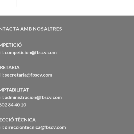
NTACTA AMB NOSALTRES
MPETICIÓ
il:
competicion@fbscv.com
RETARIA
il:
secretaria@fbscv.com
MPTABILITAT
il:
administracion@fbscv.com
 602 84 40 10
ECCIÓ TÈCNICA
il:
direcciontecnica@fbscv.com