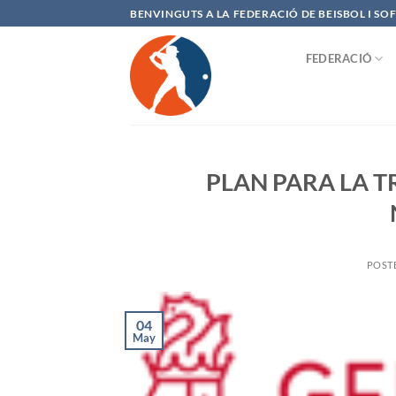
Saltar
BENVINGUTS A LA FEDERACIÓ DE BEISBOL I S
al
contenido
FEDERACIÓ
PLAN PARA LA 
POST
04
May