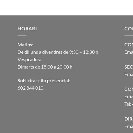
HORARI
CO
Matins:
CO
De dilluns a divendres de 9:30 – 12:30 h
Ema
Vesprades:
Dimarts de 18:00 a 20:00 h
SEC
Ema
Sol·licitar cita presencial:
602 844 010
CO
Ema
Tel:
DIR
Ema