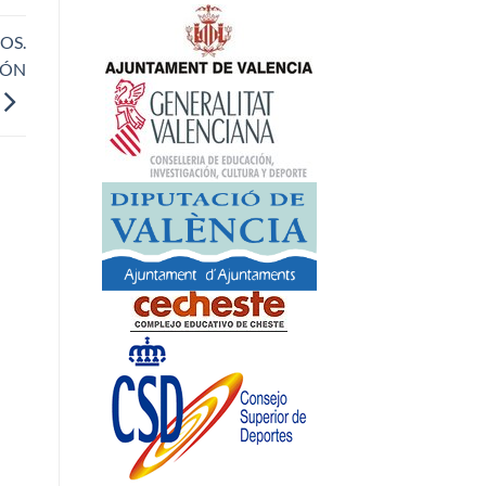
OS.
IÓN