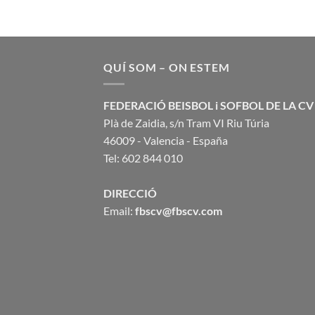
QUÍ SOM – ON ESTEM
FEDERACIÓ BEISBOL i SOFBOL DE LA CV
Plà de Zaidia, s/n Tram VI Riu Túria
46009 - Valencia - España
Tel: 602 844 010
DIRECCIÓ
Email:
fbscv@fbscv.com