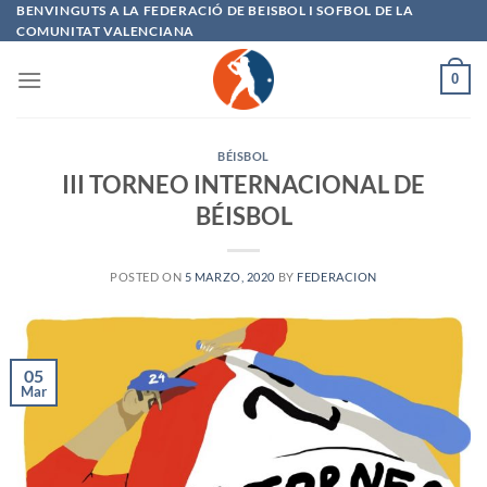
Saltar
BENVINGUTS A LA FEDERACIÓ DE BEISBOL I SOFBOL DE LA
COMUNITAT VALENCIANA
al
contenido
0
BÉISBOL
III TORNEO INTERNACIONAL DE
BÉISBOL
POSTED ON
5 MARZO, 2020
BY
FEDERACION
05
Mar