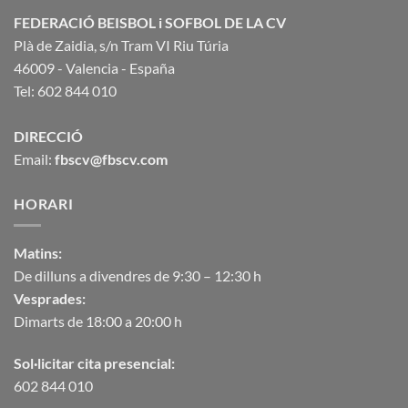
FEDERACIÓ BEISBOL i SOFBOL DE LA CV
Plà de Zaidia, s/n Tram VI Riu Túria
46009 - Valencia - España
Tel: 602 844 010
DIRECCIÓ
Email:
fbscv@fbscv.com
HORARI
Matins:
De dilluns a divendres de 9:30 – 12:30 h
Vesprades:
Dimarts de 18:00 a 20:00 h
Sol·licitar cita presencial:
602 844 010