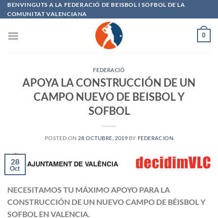
Saltar
BENVINGUTS A LA FEDERACIÓ DE BEISBOL I SOFBOL DE LA
COMUNITAT VALENCIANA
al
contenido
0
FEDERACIÓ
APOYA LA CONSTRUCCIÓN DE UN
CAMPO NUEVO DE BEISBOL Y
SOFBOL
POSTED ON
28 OCTUBRE, 2019
BY
FEDERACION
28
Oct
NECESITAMOS TU MÁXIMO APOYO PARA LA
CONSTRUCCIÓN DE UN NUEVO CAMPO DE BÉISBOL Y
SOFBOL EN VALENCIA.