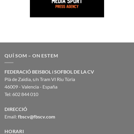
QUÍ SOM – ON ESTEM
FEDERACIÓ BEISBOL i SOFBOL DE LA CV
Plà de Zaidia, s/n Tram VI Riu Túria
46009 - Valencia - España
Tel: 602 844 010
DIRECCIÓ
Email:
fbscv@fbscv.com
HORARI