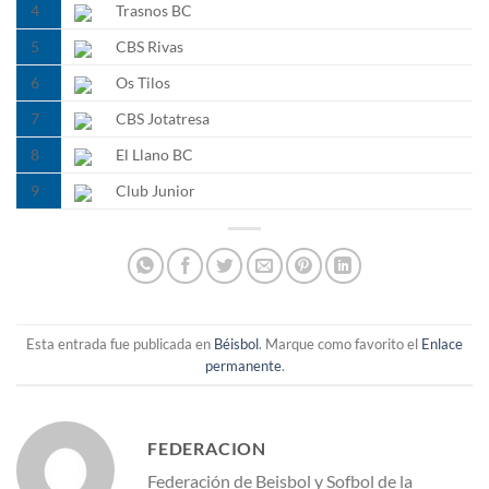
4
Trasnos BC
5
CBS Rivas
6
Os Tilos
7
CBS Jotatresa
8
El Llano BC
9
Club Junior
Esta entrada fue publicada en
Béisbol
. Marque como favorito el
Enlace
permanente
.
FEDERACION
Federación de Beisbol y Sofbol de la