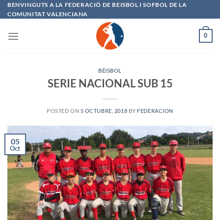
Saltar
BENVINGUTS A LA FEDERACIÓ DE BEISBOL I SOFBOL DE LA
COMUNITAT VALENCIANA
al
contenido
0
BÉISBOL
SERIE NACIONAL SUB 15
POSTED ON
5 OCTUBRE, 2018
BY
FEDERACION
05
Oct