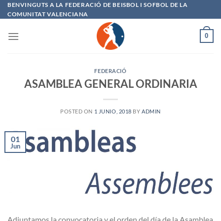
Saltar
BENVINGUTS A LA FEDERACIÓ DE BEISBOL I SOFBOL DE LA
COMUNITAT VALENCIANA
al
contenido
0
FEDERACIÓ
ASAMBLEA GENERAL ORDINARIA
POSTED ON
1 JUNIO, 2018
BY
ADMIN
01
Jun
Adjuntamos la convocatoria y el orden del día de la Asamblea