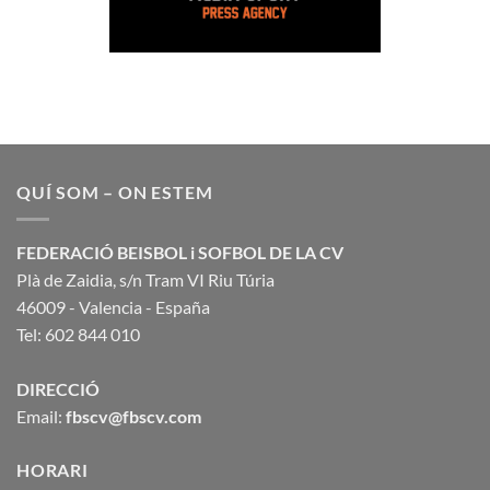
QUÍ SOM – ON ESTEM
FEDERACIÓ BEISBOL i SOFBOL DE LA CV
Plà de Zaidia, s/n Tram VI Riu Túria
46009 - Valencia - España
Tel: 602 844 010
DIRECCIÓ
Email:
fbscv@fbscv.com
HORARI