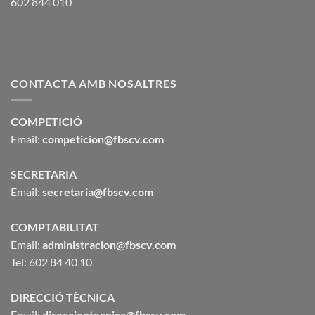
602 844 010
CONTACTA AMB NOSALTRES
COMPETICIÓ
Email:
competicion@fbscv.com
SECRETARIA
Email:
secretaria@fbscv.com
COMPTABILITAT
Email:
administracion@fbscv.com
Tel: 602 84 40 10
DIRECCIÓ TÈCNICA
Email:
direcciontecnica@fbscv.com