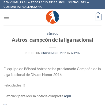
Saltar
BENVINGUTS A LA FEDERACIÓ DE BEISBOL I SOFBOL DE LA
COMUNITAT VALENCIANA
al
contenido
0
BÉISBOL
Astros, campeón de la liga nacional
POSTED ON
3 NOVIEMBRE, 2016
BY
ADMIN
El equipo de Béisbol Astros se ha proclamado Campeón de la
Liga Nacional de Div. de Honor 2016.
Felicidades!!!
Haz click para leer la noticia completa
aqui.