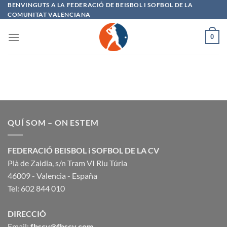
Saltar
BENVINGUTS A LA FEDERACIÓ DE BEISBOL I SOFBOL DE LA
COMUNITAT VALENCIANA
al
contenido
0
QUÍ SOM – ON ESTEM
FEDERACIÓ BEISBOL i SOFBOL DE LA CV
Plà de Zaidia, s/n Tram VI Riu Túria
46009 - Valencia - España
Tel: 602 844 010
DIRECCIÓ
Email:
fbscv@fbscv.com