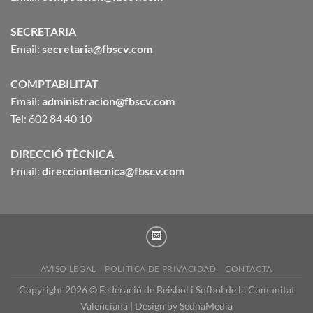
SECRETARIA
Email:
secretaria@fbscv.com
COMPTABILITAT
Email:
administracion@fbscv.com
Tel: 602 84 40 10
DIRECCIÓ TÈCNICA
Email:
direcciontecnica@fbscv.com
AVISO LEGAL
POLÍTICA DE PRIVACIDAD
CONTACTA
Copyright 2026 © Federació de Beisbol i Sofbol de la Comunitat
Valenciana | Design by
SednaMedia