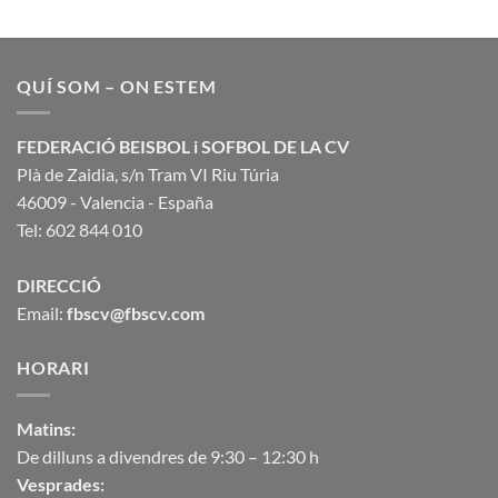
QUÍ SOM – ON ESTEM
FEDERACIÓ BEISBOL i SOFBOL DE LA CV
Plà de Zaidia, s/n Tram VI Riu Túria
46009 - Valencia - España
Tel: 602 844 010
DIRECCIÓ
Email:
fbscv@fbscv.com
HORARI
Matins:
De dilluns a divendres de 9:30 – 12:30 h
Vesprades: