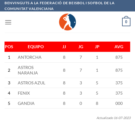
Saltar
BENVINGUTS A LA FEDERACIÓ DE BEISBOL I SOFBOL DE LA
COMUNITAT VALENCIANA
al
contenido
0
POS
EQUIPO
JJ
JG
JP
AVG
1
ANTORCHA
8
7
1
875
ASTROS
2
8
7
1
875
NARANJA
3
ASTROS AZUL
8
3
5
375
4
FENIX
8
3
5
375
5
GANDIA
8
0
8
000
Actualizado 16-07-2023