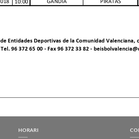
HORARI
CO