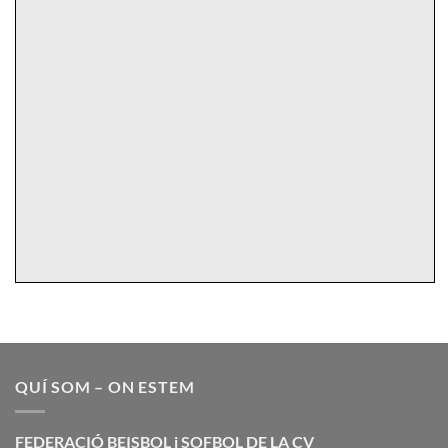
QUÍ SOM – ON ESTEM
FEDERACIÓ BEISBOL i SOFBOL DE LA CV