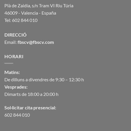
Plà de Zaidia, s/n Tram VI Riu Túria
46009 - Valencia - España
Tel: 602 844 010
DIRECCIÓ
Email:
fbscv@fbscv.com
HORARI
Matins:
De dilluns a divendres de 9:30 – 12:30 h
Vesprades:
Dimarts de 18:00 a 20:00 h
Sol·licitar cita presencial:
602 844 010