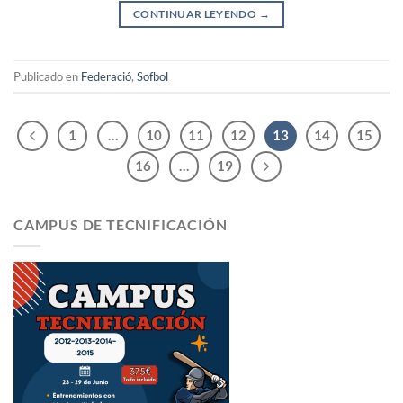
CONTINUAR LEYENDO
→
Publicado en
Federació
,
Sofbol
1
…
10
11
12
13
14
15
16
…
19
CAMPUS DE TECNIFICACIÓN