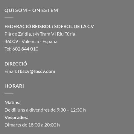
QUÍ SOM – ON ESTEM
FEDERACIÓ BEISBOL i SOFBOL DE LA CV
Plà de Zaidia, s/n Tram VI Riu Túria
46009 - Valencia - España
Tel: 602 844 010
DIRECCIÓ
Email:
fbscv@fbscv.com
HORARI
Matins:
De dilluns a divendres de 9:30 – 12:30 h
Vesprades:
Dimarts de 18:00 a 20:00 h