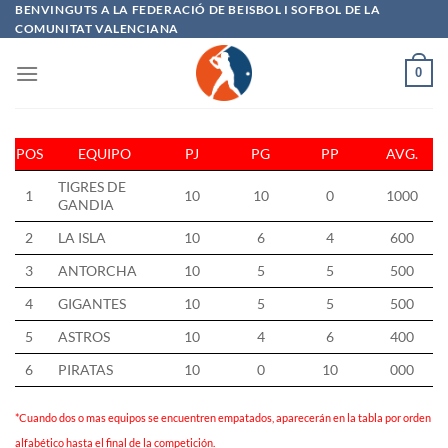
Saltar
BENVINGUTS A LA FEDERACIÓ DE BEISBOL I SOFBOL DE LA
COMUNITAT VALENCIANA
al
contenido
0
POS
EQUIPO
PJ
PG
PP
AVG.
TIGRES DE
1
10
10
0
1000
GANDIA
2
LA ISLA
10
6
4
600
3
ANTORCHA
10
5
5
500
4
GIGANTES
10
5
5
500
5
ASTROS
10
4
6
400
6
PIRATAS
10
0
10
000
*Cuando dos o mas equipos se encuentren empatados, aparecerán en la tabla por orden
alfabético hasta el final de la competición.